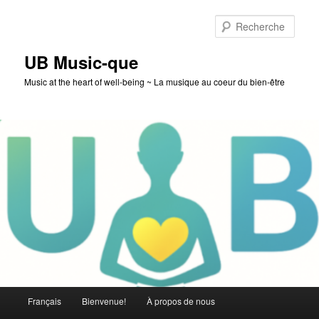
Aller
au
Rech
contenu
principal
UB Music-que
Music at the heart of well-being ~ La musique au coeur du bien-être
Menu
Français
Bienvenue!
À propos de nous
principal